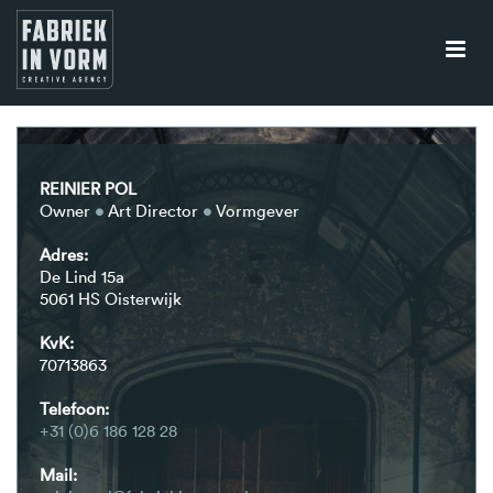
REINIER POL
Owner
•
Art Director
•
Vormgever
Adres:
De Lind 15a
5061 HS Oisterwijk
KvK:
70713863
Telefoon:
+31 (0)6 186 128 28
Mail: