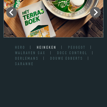
HERO
HEINEKEN
PEUGEOT
WALRAVEN SAX
DOCC CONTROL
OERLEMANS
DOUWE EGBERTS
SARANNE